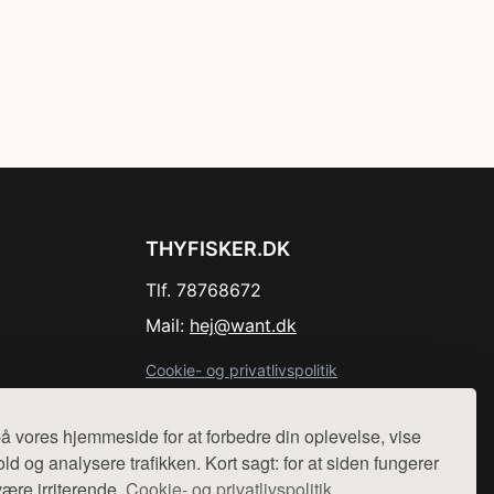
THYFISKER.DK
Tlf. 78768672
Mail:
hej@want.dk
Cookie- og privatlivspolitik
å vores hjemmeside for at forbedre din oplevelse, vise
ld og analysere trafikken. Kort sagt: for at siden fungerer
være irriterende.
Cookie- og privatlivspolitik.
r sælges ikke varer fra denne side - vi henviser til de shops,