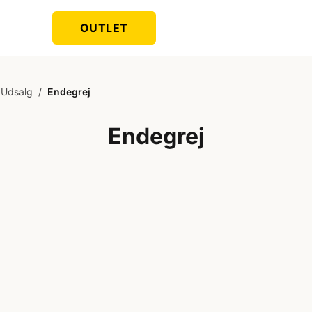
OUTLET
Udsalg
/
Endegrej
Endegrej