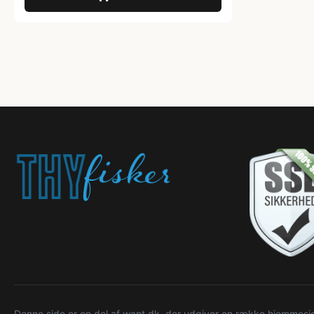
Denne side er en del af want.dk, der udgiver en række hjemmeside