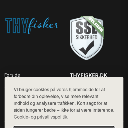
Forside
THYFISKER.DK
Produkter
Tlf. 78768672
Top Rabatter
Vi bruger cookies på vores hjemmeside for at
Mail:
hej@want.dk
Kontakt
forbedre din oplevelse, vise mere relevant
indhold og analysere trafikken. Kort sagt: for at
Cookie- og privatlivspolitik
siden fungerer bedre – ikke for at være irriterende.
Cookie- og privatlivspolitik.