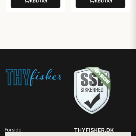
Køb her
Køb her
Forside
THYFISKER.DK