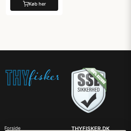
Køb her
Forside
THYFISKER.DK