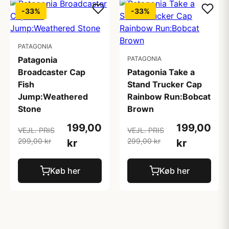
-33%
-33%
PATAGONIA
Patagonia
PATAGONIA
Broadcaster Cap
Patagonia Take a
Fish
Stand Trucker Cap
Jump:Weathered
Rainbow Run:Bobcat
Stone
Brown
199,00
199,00
VEJL. PRIS
VEJL. PRIS
299,00 kr
299,00 kr
kr
kr
Køb her
Køb her