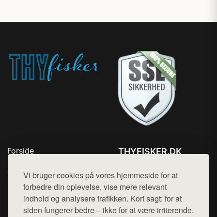
Forside
THYFISKER.DK
Produkter
Tlf. 78768672
Top Rabatter
Vi bruger cookies på vores hjemmeside for at
Mail:
hej@want.dk
Kontakt
forbedre din oplevelse, vise mere relevant
indhold og analysere trafikken. Kort sagt: for at
Cookie- og privatlivspolitik
siden fungerer bedre – ikke for at være irriterende.