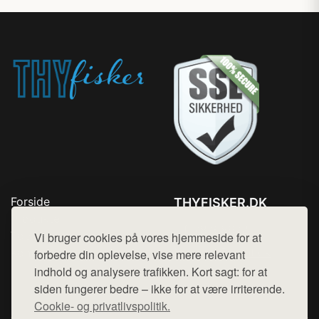
Forside
THYFISKER.DK
Produkter
Tlf. 78768672
Top Rabatter
Vi bruger cookies på vores hjemmeside for at
Mail:
hej@want.dk
Kontakt
forbedre din oplevelse, vise mere relevant
indhold og analysere trafikken. Kort sagt: for at
Cookie- og privatlivspolitik
siden fungerer bedre – ikke for at være irriterende.
Cookie- og privatlivspolitik.