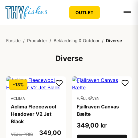
OUTLET
Forside
/
Produkter
/
Beklædning & Outdoor
/
Diverse
Diverse
-13%
ACLIMA
FJÄLLRÄVEN
Aclima Fleecewool
Fjällräven Canvas
Headover V2 Jet
Bælte
Black
349,00 kr
349,00
VEJL. PRIS