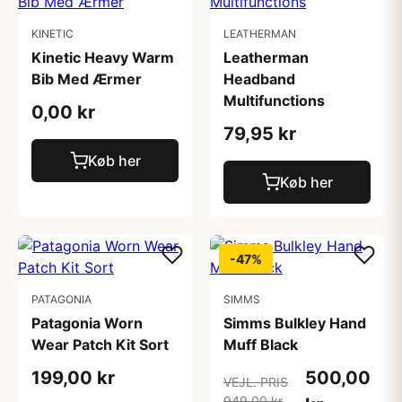
KINETIC
LEATHERMAN
Kinetic Heavy Warm
Leatherman
Bib Med Ærmer
Headband
Multifunctions
0,00 kr
79,95 kr
Køb her
Køb her
-47%
PATAGONIA
SIMMS
Patagonia Worn
Simms Bulkley Hand
Wear Patch Kit Sort
Muff Black
199,00 kr
500,00
VEJL. PRIS
949,00 kr