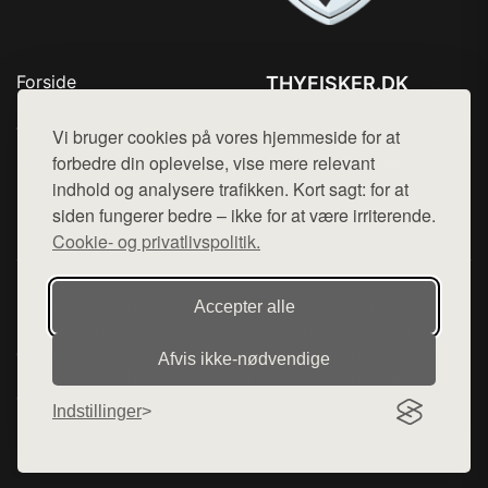
Forside
THYFISKER.DK
Produkter
Tlf. 78768672
Top Rabatter
Vi bruger cookies på vores hjemmeside for at
Mail:
hej@want.dk
Kontakt
forbedre din oplevelse, vise mere relevant
indhold og analysere trafikken. Kort sagt: for at
Cookie- og privatlivspolitik
siden fungerer bedre – ikke for at være irriterende.
Cookie- og privatlivspolitik.
Denne side er en del af want.dk, der udgiver en række
Accepter alle
hjemmesider med præsentation af forskellige produkter fra
diverse webshops. Der sælges ikke varer fra denne side - vi
Afvis ikke‑nødvendige
henviser til de shops, som sælger varen. Vi har heller ikke
varerne på lager.
Indstillinger
© 2026 thyfisker.dk. Alle rettigheder forbeholdes.