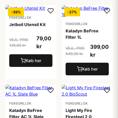
-39%
-27%
FISKEGREJ.DK
Jetboil Utensil Kit
FISKEGREJ.DK
Katadyn BeFree
Filter 1L
79,00
VEJL. PRIS
129,00 kr
kr
399,00
VEJL. PRIS
549,00 kr
kr
Køb her
Køb her
FISKEGREJ.DK
FISKEGREJ.DK
Katadyn BeFree
Light My Fire
Filter AC 1L Slate
Firesteel 2,0