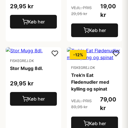
29,95 kr
19,00
VEJL. PRIS
29,95 kr
kr
Køb her
Køb her
-12%
FISKEGREJ.DK
Stor Mugg 8dl.
FISKEGREJ.DK
Trek'n Eat
Flødenudler med
29,95 kr
kylling og spinat
Køb her
79,00
VEJL. PRIS
89,95 kr
kr
Køb her