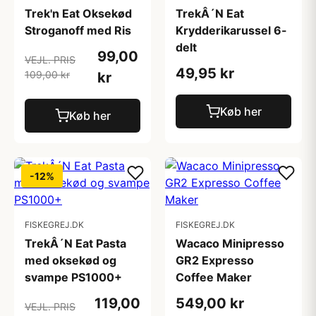
Trek'n Eat Oksekød
TrekÂ´N Eat
Stroganoff med Ris
Krydderikarussel 6-
delt
99,00
VEJL. PRIS
49,95 kr
109,00 kr
kr
Køb her
Køb her
-12%
FISKEGREJ.DK
FISKEGREJ.DK
TrekÂ´N Eat Pasta
Wacaco Minipresso
med oksekød og
GR2 Expresso
svampe PS1000+
Coffee Maker
119,00
549,00 kr
VEJL. PRIS