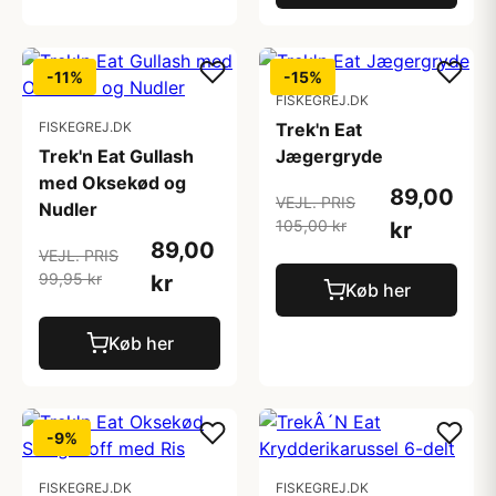
-11%
-15%
FISKEGREJ.DK
FISKEGREJ.DK
Trek'n Eat
Trek'n Eat Gullash
Jægergryde
med Oksekød og
89,00
VEJL. PRIS
Nudler
105,00 kr
kr
89,00
VEJL. PRIS
99,95 kr
kr
Køb her
Køb her
-9%
FISKEGREJ.DK
FISKEGREJ.DK