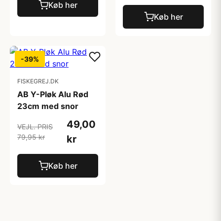
Køb her
Køb her
-39%
FISKEGREJ.DK
AB Y-Pløk Alu Rød
23cm med snor
49,00
VEJL. PRIS
79,95 kr
kr
Køb her