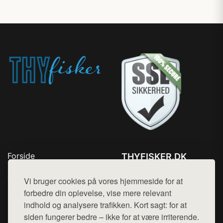
Forside
THYFISKER.DK
Produkter
Tlf. 78768672
Top Rabatter
Vi bruger cookies på vores hjemmeside for at
Mail:
hej@want.dk
Kontakt
forbedre din oplevelse, vise mere relevant
indhold og analysere trafikken. Kort sagt: for at
Cookie- og privatlivspolitik
siden fungerer bedre – ikke for at være irriterende.