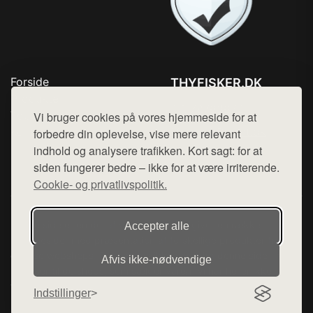
Forside
THYFISKER.DK
Produkter
Tlf. 78768672
Top Rabatter
Vi bruger cookies på vores hjemmeside for at
Mail:
hej@want.dk
Kontakt
forbedre din oplevelse, vise mere relevant
indhold og analysere trafikken. Kort sagt: for at
Cookie- og privatlivspolitik
siden fungerer bedre – ikke for at være irriterende.
Cookie- og privatlivspolitik.
Denne side er en del af want.dk, der udgiver en række
Accepter alle
hjemmesider med præsentation af forskellige produkter fra
diverse webshops. Der sælges ikke varer fra denne side - vi
Afvis ikke‑nødvendige
henviser til de shops, som sælger varen. Vi har heller ikke
varerne på lager.
Indstillinger