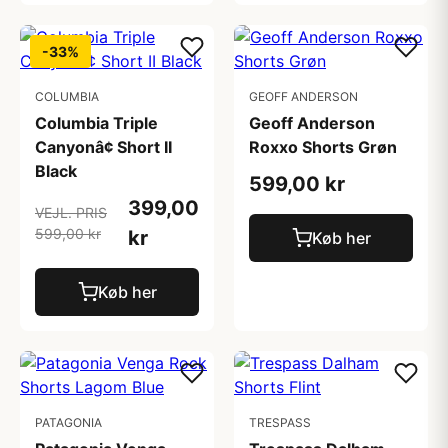
-33%
COLUMBIA
GEOFF ANDERSON
Columbia Triple
Geoff Anderson
Canyonâ¢ Short II
Roxxo Shorts Grøn
Black
599,00 kr
399,00
VEJL. PRIS
599,00 kr
kr
Køb her
Køb her
PATAGONIA
TRESPASS