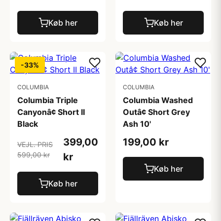
Køb her
Køb her
-33%
COLUMBIA
COLUMBIA
Columbia Triple
Columbia Washed
Canyonâ¢ Short II
Outâ¢ Short Grey
Black
Ash 10'
399,00
199,00 kr
VEJL. PRIS
599,00 kr
kr
Køb her
Køb her