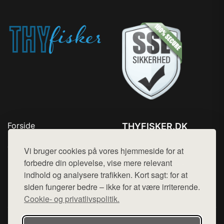
Forside
THYFISKER.DK
Produkter
Tlf. 78768672
Top Rabatter
Vi bruger cookies på vores hjemmeside for at
Mail:
hej@want.dk
Kontakt
forbedre din oplevelse, vise mere relevant
indhold og analysere trafikken. Kort sagt: for at
Cookie- og privatlivspolitik
siden fungerer bedre – ikke for at være irriterende.
Cookie- og privatlivspolitik.