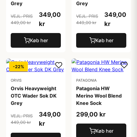
Grey
Grey
349,00
349,00
VEJL. PRIS
VEJL. PRIS
449,00 kr
449,00 kr
kr
kr
Køb her
Køb her
-22%
ORVIS
PATAGONIA
Orvis Heavyweight
Patagonia HW
OTC Wader Sok DK
Merino Wool Blend
Grey
Knee Sock
349,00
299,00 kr
VEJL. PRIS
449,00 kr
kr
Køb her