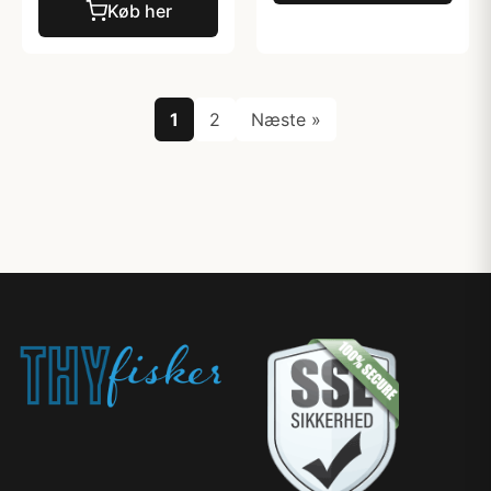
Køb her
1
2
Næste »