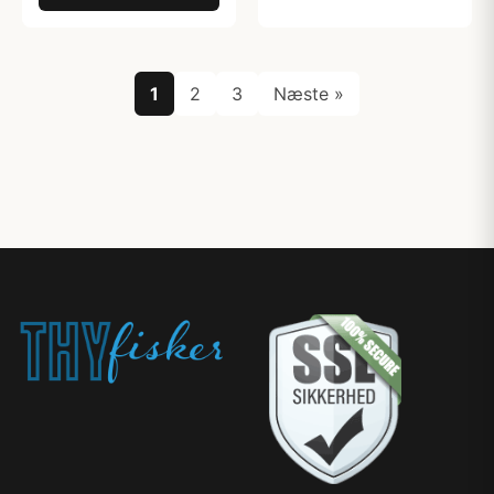
1
2
3
Næste »