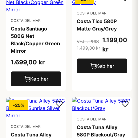
COSTA DEL MAR
COSTA DEL MAR
Costa Tico 580P
Costa Santiago
Matte Gray/Grey
580G Net
1.199,00
VEJL. PRIS
Black/Copper Green
1.499,00 kr
kr
Mirror
1.699,00 kr
Køb her
Køb her
-25%
COSTA DEL MAR
COSTA DEL MAR
Costa Tuna Alley
Costa Tuna Alley
580P Blackout/Gray