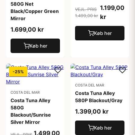
580G Net
1.199,00
VEJL. PRIS
Black/Copper Green
1.499,00 kr
kr
Mirror
1.699,00 kr
Køb her
Køb her
-25%
COSTA DEL MAR
COSTA DEL MAR
Costa Tuna Alley
Costa Tuna Alley
580P Blackout/Gray
580G
1.399,00 kr
Blackout/Sunrise
Silver Mirror
Køb her
1.499,00
VEJL. PRIS