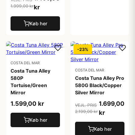
1.999,00 kr
kr
Køb her
-23%
COSTA DEL MAR
Costa Tuna Alley
COSTA DEL MAR
580P
Costa Tuna Alley Pro
Tortuise/Green
580G Black/Copper
Mirror
Silver Mirror
1.599,00 kr
1.699,00
VEJL. PRIS
2.199,00 kr
kr
Køb her
Køb her