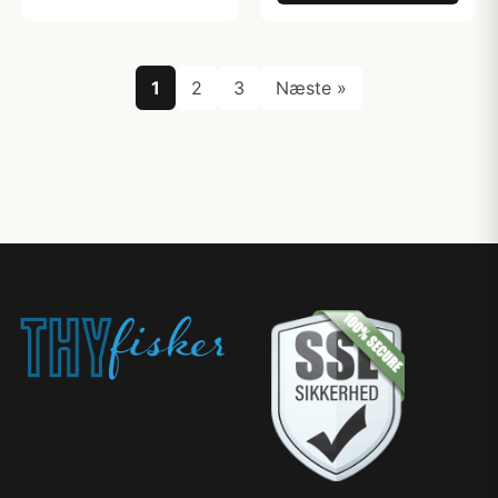
1
2
3
Næste »