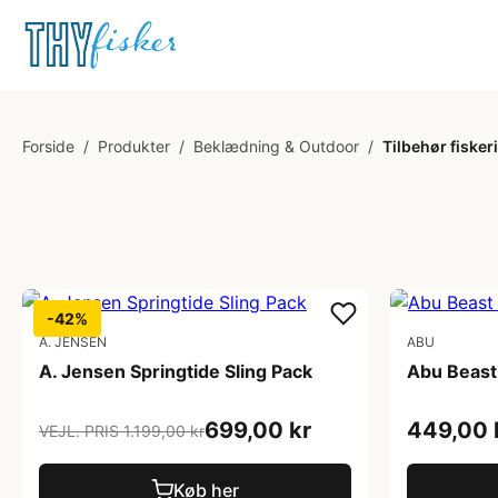
Forside
/
Produkter
/
Beklædning & Outdoor
/
Tilbehør fiskeri
-42%
A. JENSEN
ABU
A. Jensen Springtide Sling Pack
Abu Beast 
699,00 kr
449,00 
VEJL. PRIS 1.199,00 kr
Køb her