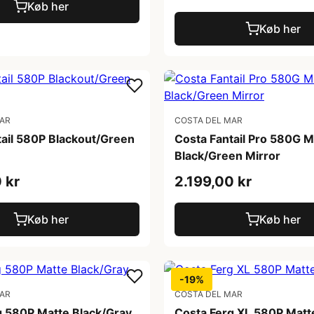
Køb her
Køb her
MAR
COSTA DEL MAR
tail 580P Blackout/Green
Costa Fantail Pro 580G M
Black/Green Mirror
 kr
2.199,00 kr
Køb her
Køb her
-19%
MAR
COSTA DEL MAR
g 580P Matte Black/Gray
Costa Ferg XL 580P Matt