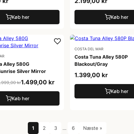
 kr
2.199,00 kr
Køb her
Køb her
COSTA DEL MAR
MAR
Costa Tuna Alley 580P
a Alley 580G
Blackout/Gray
unrise Silver Mirror
1.399,00 kr
1.499,00 kr
1.999,00 kr
Køb her
Køb her
1
2
3
…
6
Næste »