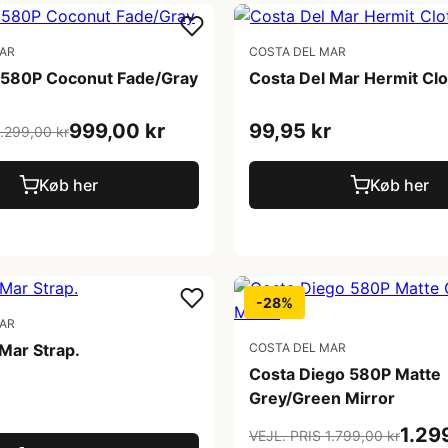
MAR
COSTA DEL MAR
 580P Coconut Fade/Gray
Costa Del Mar Hermit Clo
999,00 kr
99,95 kr
1.299,00 kr
Køb her
Køb her
-28%
MAR
Mar Strap.
COSTA DEL MAR
Costa Diego 580P Matte
Grey/Green Mirror
1.29
VEJL. PRIS 1.799,00 kr