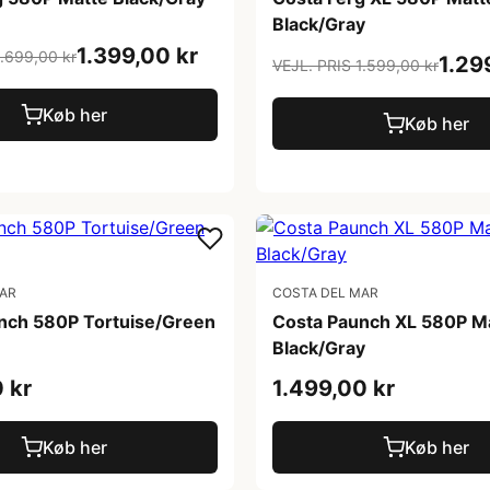
Black/Gray
1.399,00 kr
1.699,00 kr
1.29
VEJL. PRIS 1.599,00 kr
Køb her
Køb her
MAR
COSTA DEL MAR
nch 580P Tortuise/Green
Costa Paunch XL 580P M
Black/Gray
 kr
1.499,00 kr
Køb her
Køb her