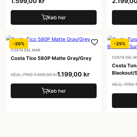
1.599,00 kr
2.199,00
Køb her
-20%
-25%
COSTA DEL MAR
Costa Tico 580P Matte Gray/Grey
COSTA DEL 
Costa Tun
Blackout/S
1.199,00 kr
VEJL. PRIS 1.499,00 kr
VEJL. PRIS 
Køb her