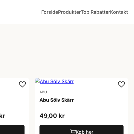
Forside
Produkter
Top Rabatter
Kontakt
ABU
Abu Sölv Skärr
kr
49,00 kr
Køb her