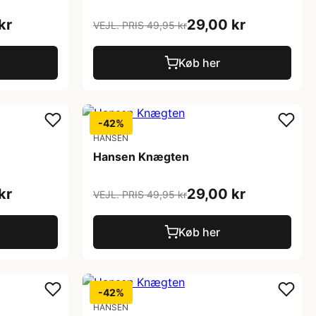
kr
29,00 kr
VEJL. PRIS 49,95 kr
Køb her
-42%
HANSEN
Hansen Knægten
kr
29,00 kr
VEJL. PRIS 49,95 kr
Køb her
-42%
HANSEN