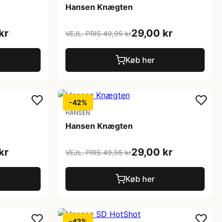
Hansen Knægten
kr
29,00 kr
VEJL. PRIS 49,95 kr
Køb her
-42%
HANSEN
Hansen Knægten
kr
29,00 kr
VEJL. PRIS 49,95 kr
Køb her
-42%