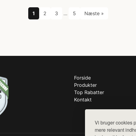
1
2
3
…
5
Næste »
Forside
Produkter
Top Rabatter
Kontakt
Vi bruger cookies p
mere relevant indho