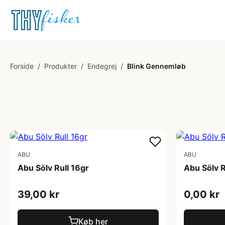
Forside
/
Produkter
/
Endegrej
/
Blink Gennemløb
ABU
ABU
Abu Sölv Rull 16gr
Abu Sölv R
39,00 kr
0,00 kr
Køb her