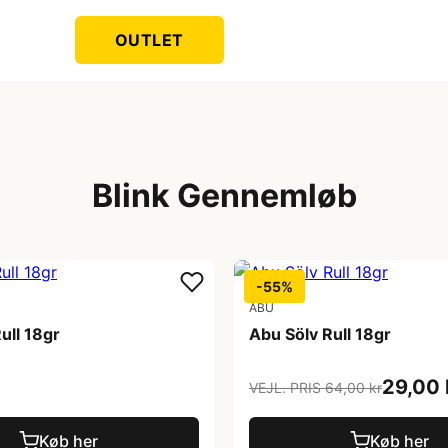
OUTLET
Blink Gennemløb
-55%
ABU
ull 18gr
Abu Sölv Rull 18gr
29,00 
VEJL. PRIS 64,00 kr
Køb her
Køb her