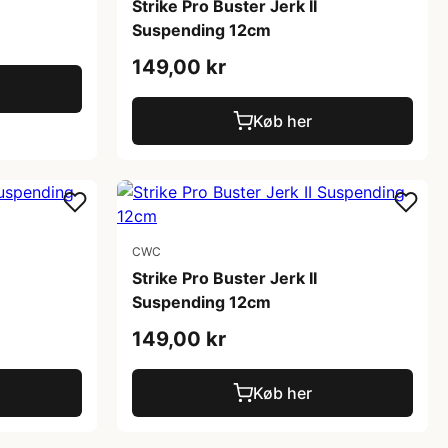
Strike Pro Buster Jerk II
Suspending 12cm
149,00 kr
Køb her
CWC
Strike Pro Buster Jerk II
Suspending 12cm
149,00 kr
Køb her