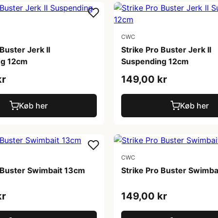
CWC
Buster Jerk II
Strike Pro Buster Jerk II
ng 12cm
Suspending 12cm
kr
149,00 kr
Køb her
Køb her
CWC
o Buster Swimbait 13cm
Strike Pro Buster Swimba
kr
149,00 kr