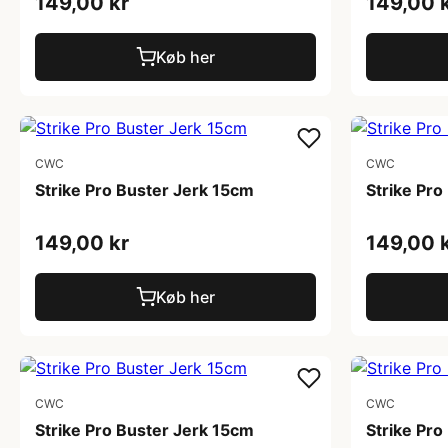
149,00 kr
149,00 
Køb her
CWC
CWC
Strike Pro Buster Jerk 15cm
Strike Pro
149,00 kr
149,00 
Køb her
CWC
CWC
Strike Pro Buster Jerk 15cm
Strike Pro