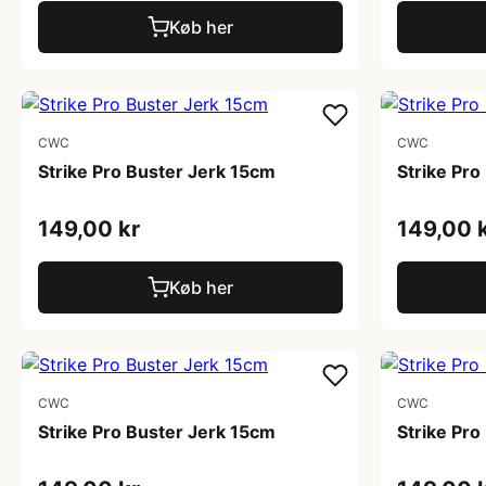
Køb her
CWC
CWC
Strike Pro Buster Jerk 15cm
Strike Pro
149,00 kr
149,00 
Køb her
CWC
CWC
Strike Pro Buster Jerk 15cm
Strike Pro