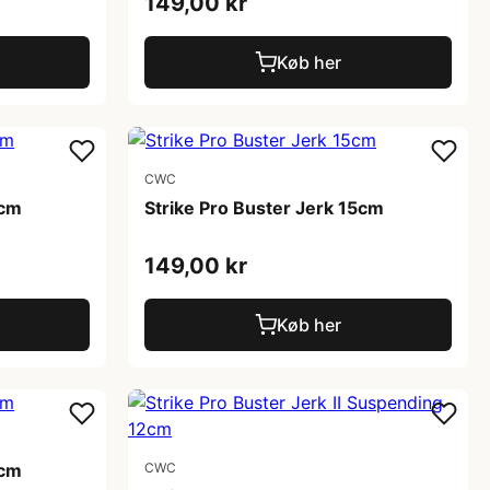
149,00 kr
Køb her
CWC
5cm
Strike Pro Buster Jerk 15cm
149,00 kr
Køb her
5cm
CWC