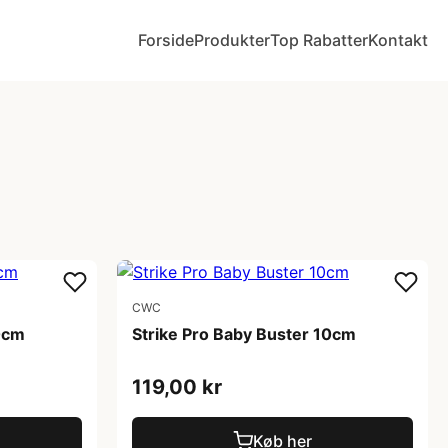
Forside
Produkter
Top Rabatter
Kontakt
CWC
10cm
Strike Pro Baby Buster 10cm
119,00 kr
Køb her