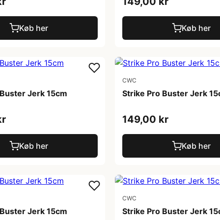
kr
149,00 kr
Køb her
Køb her
CWC
 Buster Jerk 15cm
Strike Pro Buster Jerk 1
kr
149,00 kr
Køb her
Køb her
CWC
 Buster Jerk 15cm
Strike Pro Buster Jerk 1