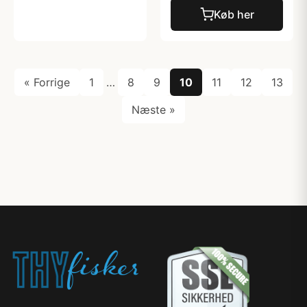
Køb her
« Forrige
1
…
8
9
10
11
12
13
Næste »