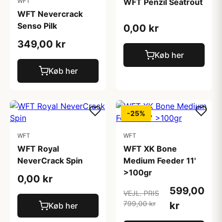
WFT
WFT Penzil Seatrout
WFT Nevercrack
Senso Pilk
0,00 kr
349,00 kr
Køb her
Køb her
-25%
WFT
WFT
WFT Royal
WFT XK Bone
NeverCrack Spin
Medium Feeder 11'
>100gr
0,00 kr
599,00
VEJL. PRIS
799,00 kr
kr
Køb her