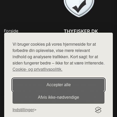
Forside
THYFISKER.DK
Produkter
Tlf. 78768672
Top Rabatter
Vi bruger cookies på vores hjemmeside for at
Mail:
hej@want.dk
Kontakt
forbedre din oplevelse, vise mere relevant
indhold og analysere trafikken. Kort sagt: for at
Cookie- og privatlivspolitik
siden fungerer bedre – ikke for at være irriterende.
Cookie- og privatlivspolitik.
Denne side er en del af want.dk, der udgiver en række
Accepter alle
hjemmesider med præsentation af forskellige produkter fra
diverse webshops. Der sælges ikke varer fra denne side - vi
Afvis ikke‑nødvendige
henviser til de shops, som sælger varen. Vi har heller ikke
varerne på lager.
Indstillinger