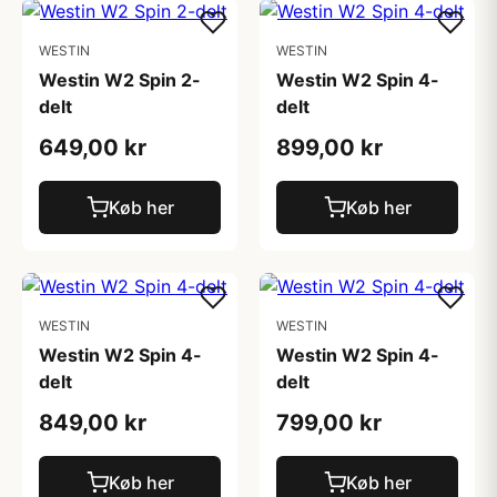
WESTIN
WESTIN
Westin W2 Spin 2-
Westin W2 Spin 4-
delt
delt
649,00 kr
899,00 kr
Køb her
Køb her
WESTIN
WESTIN
Westin W2 Spin 4-
Westin W2 Spin 4-
delt
delt
849,00 kr
799,00 kr
Køb her
Køb her