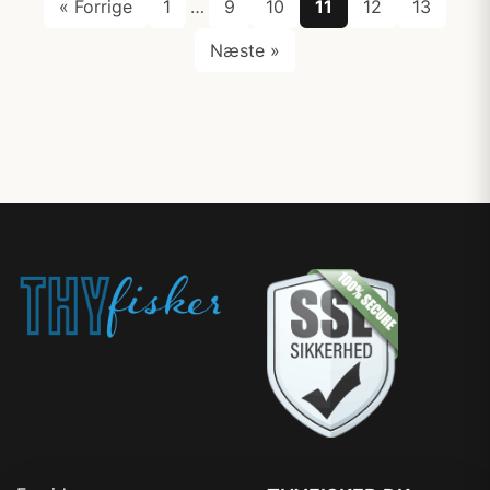
« Forrige
1
…
9
10
11
12
13
Næste »