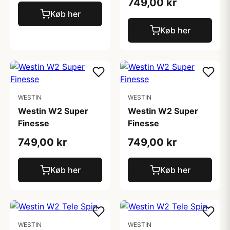
749,00 kr
Køb her
Køb her
WESTIN
WESTIN
Westin W2 Super
Westin W2 Super
Finesse
Finesse
749,00 kr
749,00 kr
Køb her
Køb her
WESTIN
WESTIN