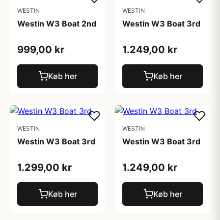
WESTIN
WESTIN
Westin W3 Boat 2nd
Westin W3 Boat 3rd
999,00 kr
1.249,00 kr
Køb her
Køb her
WESTIN
WESTIN
Westin W3 Boat 3rd
Westin W3 Boat 3rd
1.299,00 kr
1.249,00 kr
Køb her
Køb her