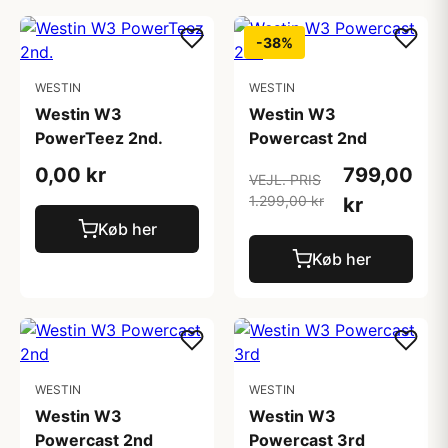
-38%
WESTIN
WESTIN
Westin W3
Westin W3
PowerTeez 2nd.
Powercast 2nd
0,00 kr
799,00
VEJL. PRIS
1.299,00 kr
kr
Køb her
Køb her
WESTIN
WESTIN
Westin W3
Westin W3
Powercast 2nd
Powercast 3rd