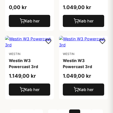
0,00 kr
1.049,00 kr
Køb her
Køb her
WESTIN
WESTIN
Westin W3
Westin W3
Powercast 3rd
Powercast 3rd
1.149,00 kr
1.049,00 kr
Køb her
Køb her