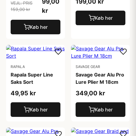
99,00
199,00 kr
VEJL. PRIS
159,00 kr
kr
Køb her
Køb her
RAPALA
SAVAGE GEAR
Rapala Super Line
Savage Gear Alu Pro
Saks Sort
Lure Plier M 18cm
49,95 kr
349,00 kr
Køb her
Køb her