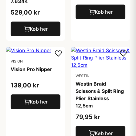
7.6344
529,00 kr
Køb her
Køb her
VISION
Vision Pro Nipper
WESTIN
Westin Braid
139,00 kr
Scissors & Split Ring
Plier Stainless
Køb her
12,5cm
79,95 kr
Køb her