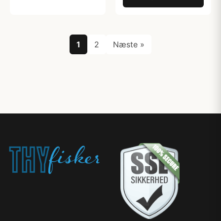
1
2
Næste »