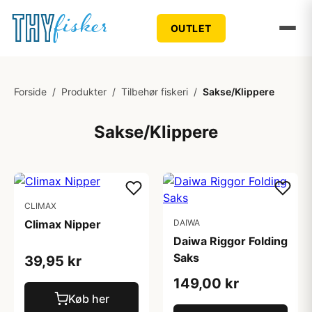
OUTLET
Forside
/
Produkter
/
Tilbehør fiskeri
/
Sakse/Klippere
Sakse/Klippere
CLIMAX
Climax Nipper
DAIWA
Daiwa Riggor Folding
Saks
39,95 kr
149,00 kr
Køb her