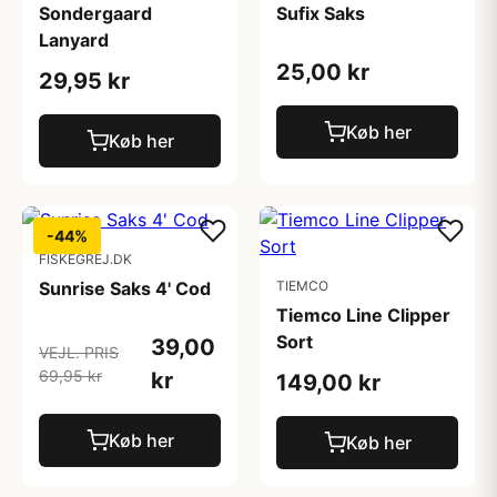
Sondergaard
Sufix Saks
Lanyard
25,00 kr
29,95 kr
Køb her
Køb her
-44%
FISKEGREJ.DK
Sunrise Saks 4' Cod
TIEMCO
Tiemco Line Clipper
Sort
39,00
VEJL. PRIS
69,95 kr
kr
149,00 kr
Køb her
Køb her