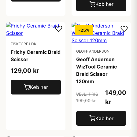
Køb her
-25%
FISKEGREJ.DK
Frichy Ceramic Braid
GEOFF ANDERSON
Scissor
Geoff Anderson
WizTool Ceramic
129,00 kr
Braid Scissor
120mm
Køb her
149,00
VEJL. PRIS
199,00 kr
kr
Køb her