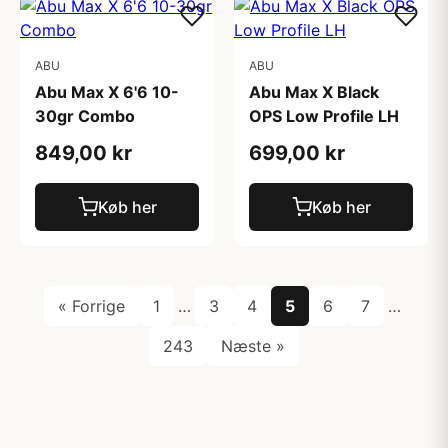
ABU
ABU
Abu Max X 6'6 10-
Abu Max X Black
30gr Combo
OPS Low Profile LH
849,00 kr
699,00 kr
Køb her
Køb her
« Forrige
1
…
3
4
5
6
7
…
243
Næste »