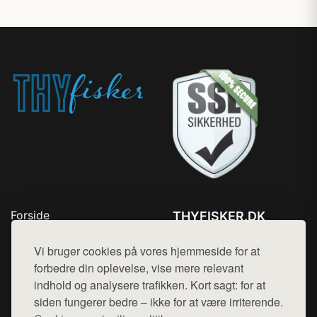
Forside
THYFISKER.DK
Produkter
Tlf. 78768672
Top Rabatter
Vi bruger cookies på vores hjemmeside for at
Mail:
hej@want.dk
Kontakt
forbedre din oplevelse, vise mere relevant
indhold og analysere trafikken. Kort sagt: for at
Cookie- og privatlivspolitik
siden fungerer bedre – ikke for at være irriterende.