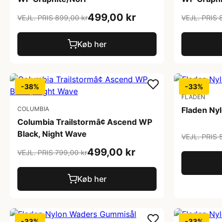
499,00 kr
VEJL. PRIS 899,00 kr
VEJL. PRIS 
Køb her
-38%
-33%
FLADEN
COLUMBIA
Fladen Ny
Columbia Trailstormâ¢ Ascend WP
Black, Night Wave
VEJL. PRIS 
499,00 kr
VEJL. PRIS 799,00 kr
Køb her
-33%
-33%