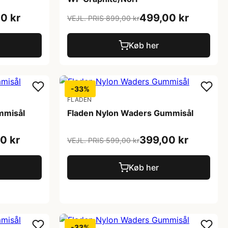
0 kr
499,00 kr
VEJL. PRIS 899,00 kr
Køb her
-33%
FLADEN
mmisål
Fladen Nylon Waders Gummisål
0 kr
399,00 kr
VEJL. PRIS 599,00 kr
Køb her
-33%