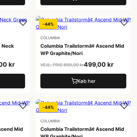
-44%
COLUMBIA
 Neck
Columbia Trailstormâ¢ Ascend Mid
WP Graphite/Nori
00 kr
499,00 kr
VEJL. PRIS 899,00 kr
Køb her
-44%
COLUMBIA
Ascend Mid
Columbia Trailstormâ¢ Ascend Mid
WP Graphite/Nori