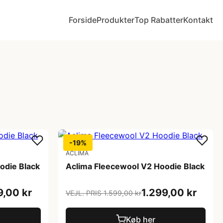
Forside
Produkter
Top Rabatter
Kontakt
-19%
ACLIMA
odie Black
Aclima Fleecewool V2 Hoodie Black
9,00 kr
1.299,00 kr
VEJL. PRIS 1.599,00 kr
Køb her