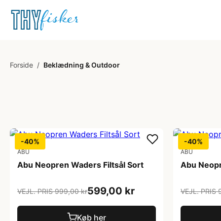
Forside
/
Beklædning & Outdoor
-40%
-40%
ABU
ABU
Abu Neopren Waders Filtsål Sort
Abu Neopr
599,00 kr
VEJL. PRIS 999,00 kr
VEJL. PRIS 
Køb her