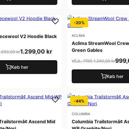
-20%
eecewool V2 Hoodie Black
ACLIMA
Aclima StreamWool Crew
Green Gables
1.299,00 kr
1.599,00 kr
999,
VEJL. PRIS 1.249,00 kr
Køb her
Køb her
-44%
COLUMBIA
Trailstormâ¢ Ascend Mid
Columbia Trailstormâ¢ 
te/Nori
WP Graphite/Nori