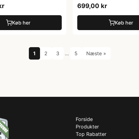
kr
699,00 kr
Køb her
Køb her
1
2
3
…
5
Næste »
Forside
Produkter
Top Rabatter