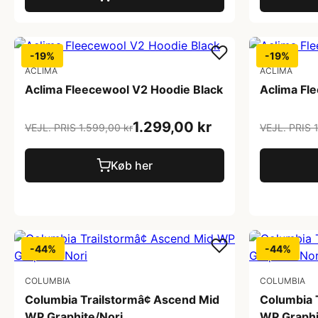
-19%
-19%
ACLIMA
ACLIMA
Aclima Fleecewool V2 Hoodie Black
Aclima Fl
1.299,00 kr
VEJL. PRIS 1.599,00 kr
VEJL. PRIS 
Køb her
-44%
-44%
COLUMBIA
COLUMBIA
Columbia Trailstormâ¢ Ascend Mid
Columbia 
WP Graphite/Nori
WP Graphi