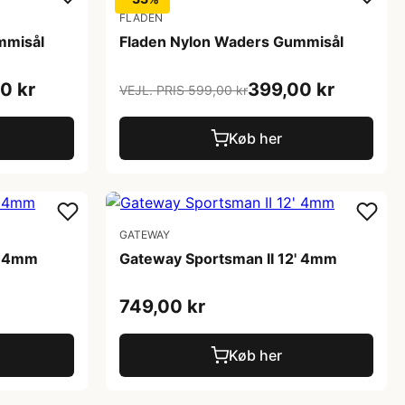
FLADEN
mmisål
Fladen Nylon Waders Gummisål
0 kr
399,00 kr
VEJL. PRIS 599,00 kr
Køb her
GATEWAY
' 4mm
Gateway Sportsman II 12' 4mm
749,00 kr
Køb her