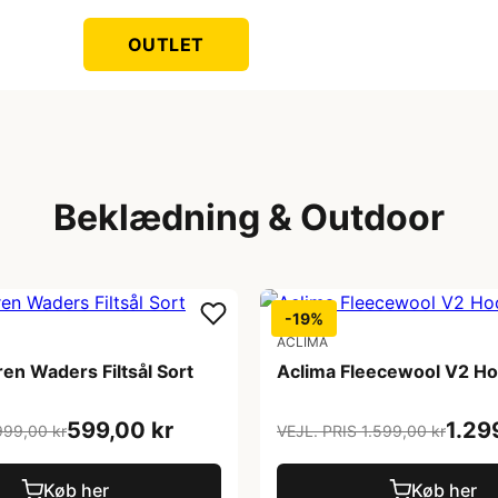
OUTLET
Beklædning & Outdoor
-19%
ACLIMA
en Waders Filtsål Sort
Aclima Fleecewool V2 Ho
599,00 kr
1.29
999,00 kr
VEJL. PRIS 1.599,00 kr
Køb her
Køb her