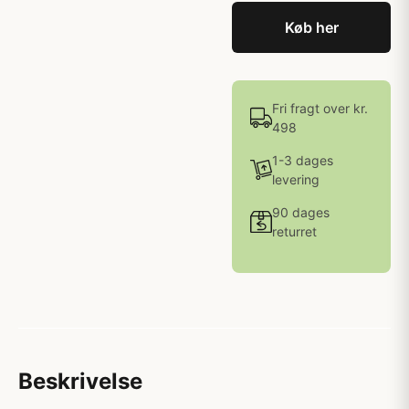
Køb her
Fri fragt over kr.
498
1-3 dages
levering
90 dages
returret
Beskrivelse