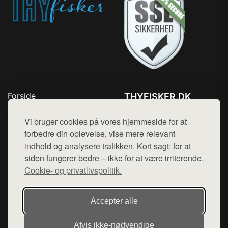
Forside
THYFISKER.DK
Produkter
Tlf. 78768672
Top Rabatter
Vi bruger cookies på vores hjemmeside for at
Mail:
hej@want.dk
Kontakt
forbedre din oplevelse, vise mere relevant
indhold og analysere trafikken. Kort sagt: for at
Cookie- og privatlivspolitik
siden fungerer bedre – ikke for at være irriterende.
Cookie- og privatlivspolitik.
Denne side er en del af want.dk, der udgiver en række
Accepter alle
hjemmesider med præsentation af forskellige produkter fra
diverse webshops. Der sælges ikke varer fra denne side - vi
Afvis ikke‑nødvendige