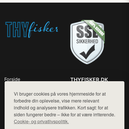
Forside
THYFISKER.DK
Produkter
Tlf. 78768672
Top Rabatter
Vi bruger cookies på vores hjemmeside for at
Mail:
hej@want.dk
Kontakt
forbedre din oplevelse, vise mere relevant
indhold og analysere trafikken. Kort sagt: for at
Cookie- og privatlivspolitik
siden fungerer bedre – ikke for at være irriterende.
Cookie- og privatlivspolitik.