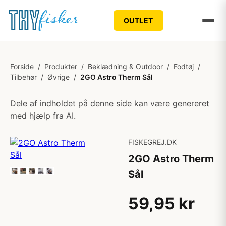
OUTLET
Forside
/
Produkter
/
Beklædning & Outdoor
/
Fodtøj
/
Tilbehør
/
Øvrige
/
2GO Astro Therm Sål
Dele af indholdet på denne side kan være genereret
med hjælp fra AI.
FISKEGREJ.DK
2GO Astro Therm
Sål
59,95 kr