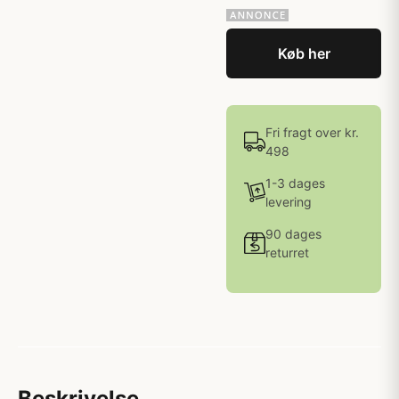
Køb her
Fri fragt over kr.
498
1-3 dages
levering
90 dages
returret
Beskrivelse