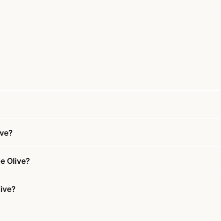
ive?
e Olive?
live?