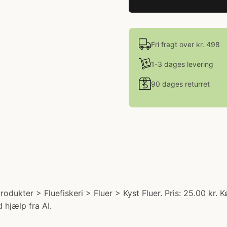
Fri fragt over kr. 498
1-3 dages levering
90 dages returret
dukter > Fluefiskeri > Fluer > Kyst Fluer. Pris: 25.00 kr. K
 hjælp fra AI.