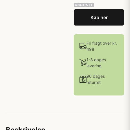
Køb her
Fri fragt over kr.
498
1-3 dages
levering
90 dages
returret
Beskrivelse