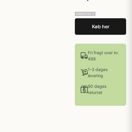
Køb her
Fri fragt over kr.
498
1-3 dages
levering
90 dages
returret