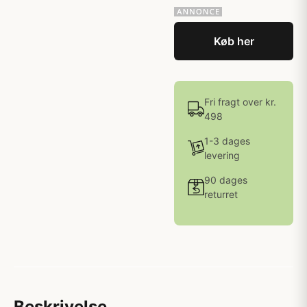
Køb her
Fri fragt over kr.
498
1-3 dages
levering
90 dages
returret
Beskrivelse