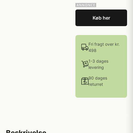
Køb her
Fri fragt over kr.
498
1-3 dages
levering
90 dages
returret
Beskrivelse