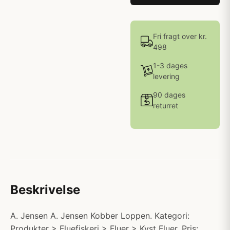
Fri fragt over kr.
498
1-3 dages
levering
90 dages
returret
Beskrivelse
A. Jensen A. Jensen Kobber Loppen. Kategori:
Produkter > Fluefiskeri > Fluer > Kyst Fluer. Pris: