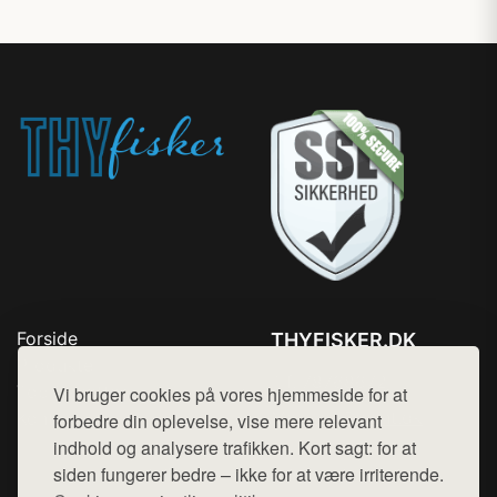
Forside
THYFISKER.DK
Produkter
Tlf. 78768672
Top Rabatter
Vi bruger cookies på vores hjemmeside for at
Mail:
hej@want.dk
Kontakt
forbedre din oplevelse, vise mere relevant
indhold og analysere trafikken. Kort sagt: for at
Cookie- og privatlivspolitik
siden fungerer bedre – ikke for at være irriterende.