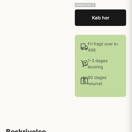
Køb her
Fri fragt over kr.
498
1-3 dages
levering
90 dages
returret
Beskrivelse