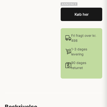
Køb her
Fri fragt over kr.
498
1-3 dages
levering
90 dages
returret
Beskrivelse