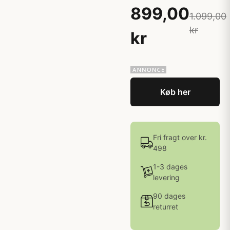
899,00
1.099,00
kr
kr
Køb her
Fri fragt over kr.
498
1-3 dages
levering
90 dages
returret