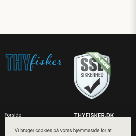
Forside
THYFISKER.DK
Produkter
Tlf. 78768672
Top Rabatter
Vi bruger cookies på vores hjemmeside for at