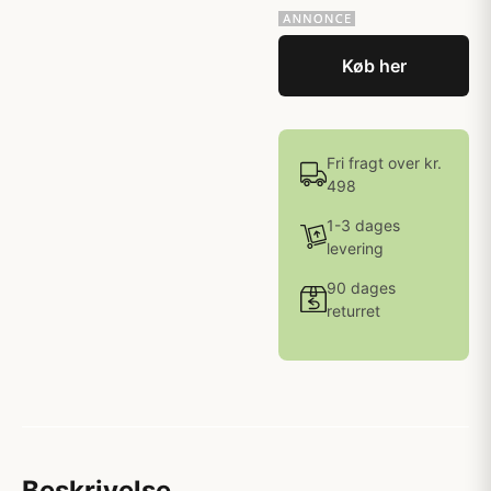
Køb her
Fri fragt over kr.
498
1-3 dages
levering
90 dages
returret
Beskrivelse