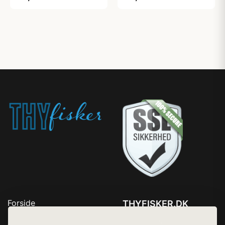
Forside
THYFISKER.DK
Produkter
Tlf. 78768672