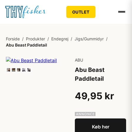
OUTLET
Forside
/
Produkter
/
Endegrej
/
Jigs/Gummidyr
/
Abu Beast Paddletail
ABU
Abu Beast
Paddletail
49,95 kr
Køb her