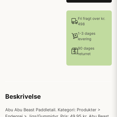
Fri fragt over kr.
498
1-3 dages
levering
90 dages
returret
Beskrivelse
Abu Abu Beast Paddletail. Kategori: Produkter >
Endegrej > Jigs/Gummidyr. Pris: 49.95 kr. Abu Beast