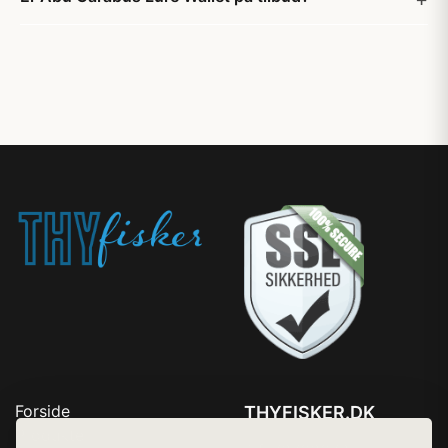
Forside
THYFISKER.DK
Produkter