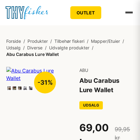
OUTLET
Forside
/
Produkter
/
Tilbehør fiskeri
/
Mapper/Etuier
/
Udsalg
/
Diverse
/
Udvalgte produkter
/
Abu Carabus Lure Wallet
ABU
Abu Carabus
-31%
Lure Wallet
UDSALG
69,00
99,95
kr