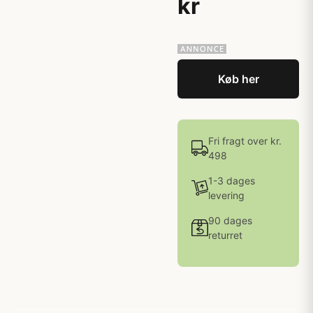
kr
Køb her
Fri fragt over kr.
498
1-3 dages
levering
90 dages
returret