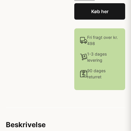
Køb her
Fri fragt over kr.
498
1-3 dages
levering
90 dages
returret
Beskrivelse