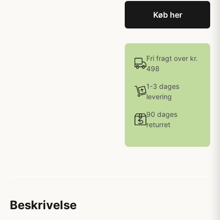
Køb her
Fri fragt over kr.
498
1-3 dages
levering
90 dages
returret
Beskrivelse