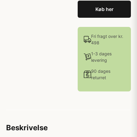
Køb her
Fri fragt over kr.
498
1-3 dages
levering
90 dages
returret
Beskrivelse