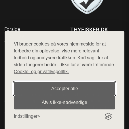
Forside
THYFISKER.DK
Produkter
Tlf. 78768672
Top Rabatter
Vi bruger cookies på vores hjemmeside for at
Mail:
hej@want.dk
Kontakt
forbedre din oplevelse, vise mere relevant
indhold og analysere trafikken. Kort sagt: for at
Cookie- og privatlivspolitik
siden fungerer bedre – ikke for at være irriterende.
Cookie- og privatlivspolitik.
Denne side er en del af want.dk, der udgiver en række
Accepter alle
hjemmesider med præsentation af forskellige produkter fra
diverse webshops. Der sælges ikke varer fra denne side - vi
Afvis ikke‑nødvendige
henviser til de shops, som sælger varen. Vi har heller ikke
varerne på lager.
Indstillinger
© 2026 thyfisker.dk. Alle rettigheder forbeholdes.