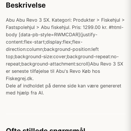
Beskrivelse
Abu Abu Revo 3 SX. Kategori: Produkter > Fiskehjul >
Fastspolehjul > Abu fiskehjul. Pris: 1299.00 kr. #html-
body [data-pb-style=RWMCDAR]{justify-
content:flex-start;display:flex;flex-
direction:column;background-position:left
top;background-size:cover;background-repeat:no-
repeat;background-attachment:scroll}Abu Revo 3 SX
er seneste tilføjelse til Abu's Revo Køb hos
Fiskegrej.dk.
Dele af indholdet på denne side kan være genereret
med hjælp fra AI.
Ofte stillede spørgsmål