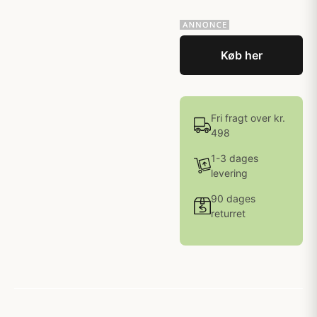
Køb her
Fri fragt over kr.
498
1-3 dages
levering
90 dages
returret