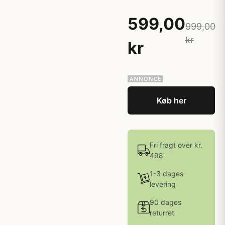
599,00
999,00
kr
kr
Køb her
Fri fragt over kr.
498
1-3 dages
levering
90 dages
returret