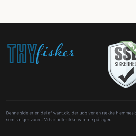
Denne side er en del af want.dk, der udgiver en række hjemmeside
som sælger varen. Vi har heller ikke varerne på lager.