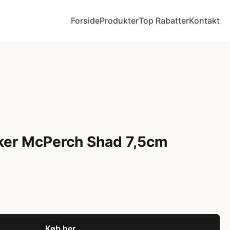
Forside
Produkter
Top Rabatter
Kontakt
ker McPerch Shad 7,5cm
Køb her