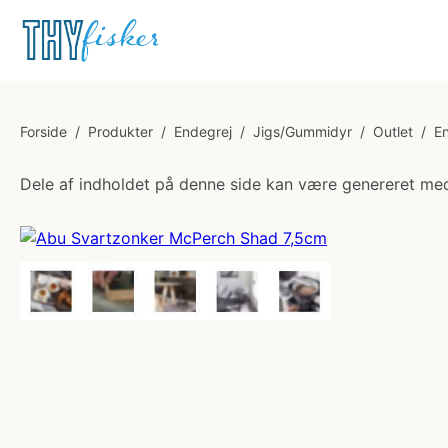
Forside
/
Produkter
/
Endegrej
/
Jigs/Gummidyr
/
Outlet
/
E
Dele af indholdet på denne side kan være genereret med