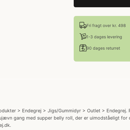
Fri fragt over kr. 498
1-3 dages levering
90 dages returret
ukter > Endegrej > Jigs/Gummidyr > Outlet > Endegrej. Pris
jævn gang med supper belly roll, der er uimodståeligt for d
ej.dk.