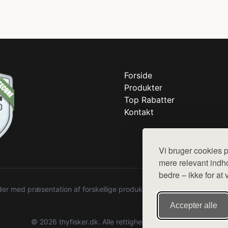
Forside
Produkter
Top Rabatter
Kontakt
Vi bruger cookies p
mere relevant indho
bedre – ikke for at 
r med præsentation af forskellige produkter fra diverse webshops. De
Accepter alle
© 2026 thyfisker.dk. Alle rettigheder forbeholdes.