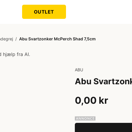
OUTLET
ndegrej
/
Abu Svartzonker McPerch Shad 7,5cm
 hjælp fra AI.
ABU
Abu Svartzon
0,00 kr