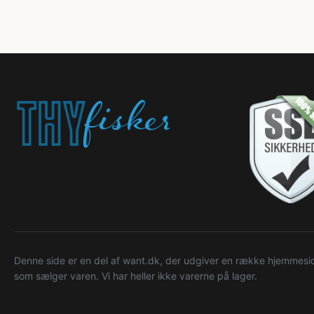
Denne side er en del af want.dk, der udgiver en række hjemmeside
som sælger varen. Vi har heller ikke varerne på lager.