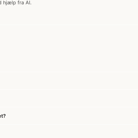
 hjælp fra AI.
æt?