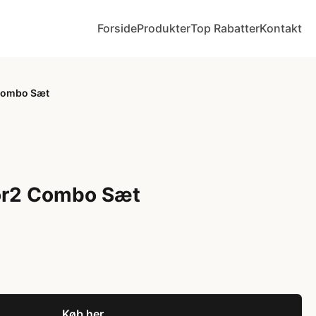
Forside
Produkter
Top Rabatter
Kontakt
Combo Sæt
or2 Combo Sæt
Køb her