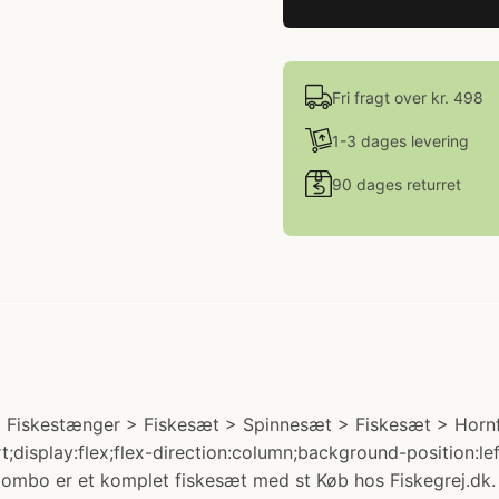
Fri fragt over kr. 498
1-3 dages levering
90 dages returret
skestænger > Fiskesæt > Spinnesæt > Fiskesæt > Hornfisk - 
t;display:flex;flex-direction:column;background-position:l
ombo er et komplet fiskesæt med st Køb hos Fiskegrej.dk.