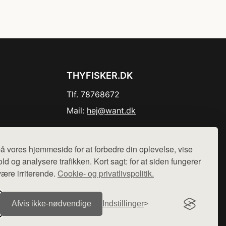
THYFISKER.DK
Tlf. 78768672
Mail:
hej@want.dk
Cookie- og privatlivspolitik
å vores hjemmeside for at forbedre din oplevelse, vise
ld og analysere trafikken. Kort sagt: for at siden fungerer
være irriterende.
Cookie- og privatlivspolitik.
r sælges ikke varer fra denne side - vi henviser til de shops,
Afvis ikke‑nødvendige
Indstillinger