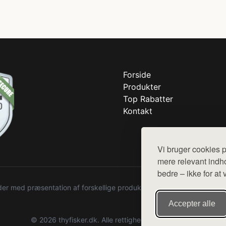
Forside
Produkter
Top Rabatter
Kontakt
Vi bruger cookies p
mere relevant indho
bedre – ikke for at 
r med præsentation af forskellige produkter fra diverse webshops. De
Accepter alle
© 2026 thyfisker.dk. Alle rettigheder forbeholdes.