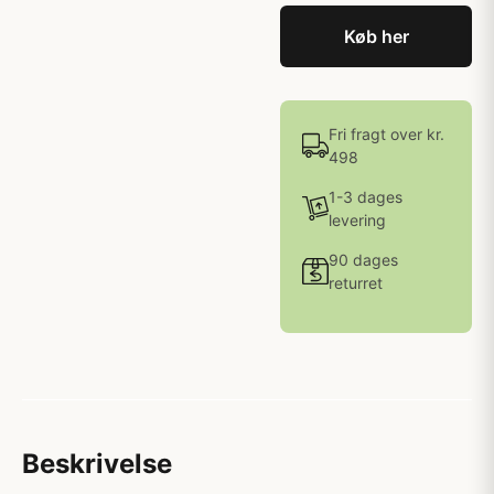
Køb her
Fri fragt over kr.
498
1-3 dages
levering
90 dages
returret
Beskrivelse