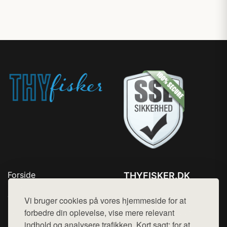
Forside
THYFISKER.DK
Produkter
Tlf. 78768672
Top Rabatter
Vi bruger cookies på vores hjemmeside for at
Mail:
hej@want.dk
Kontakt
forbedre din oplevelse, vise mere relevant
indhold og analysere trafikken. Kort sagt: for at