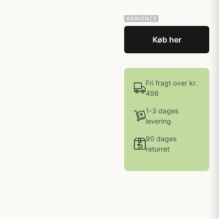
Køb her
Fri fragt over kr.
498
1-3 dages
levering
90 dages
returret