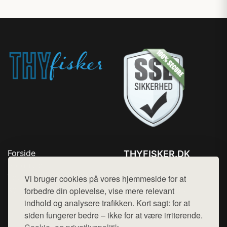
Forside
THYFISKER.DK
Produkter
Tlf. 78768672
Top Rabatter
Vi bruger cookies på vores hjemmeside for at
Mail:
hej@want.dk
Kontakt
forbedre din oplevelse, vise mere relevant
indhold og analysere trafikken. Kort sagt: for at
Cookie- og privatlivspolitik
siden fungerer bedre – ikke for at være irriterende.