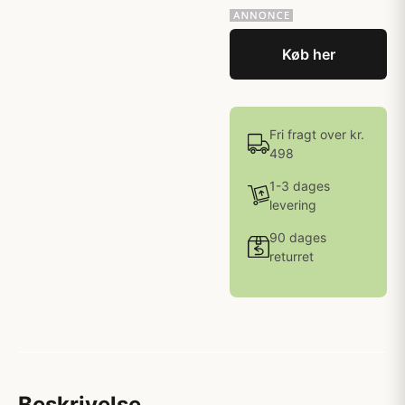
Køb her
Fri fragt over kr.
498
1-3 dages
levering
90 dages
returret
Beskrivelse