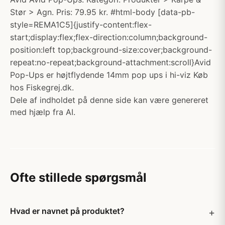
Stør > Agn. Pris: 79.95 kr. #html-body [data-pb-
style=REMA1C5]{justify-content:flex-
start;display:flex;flex-direction:column;background-
position:left top;background-size:cover;background-
repeat:no-repeat;background-attachment:scroll}Avid
Pop-Ups er højtflydende 14mm pop ups i hi-viz Køb
hos Fiskegrej.dk.
Dele af indholdet på denne side kan være genereret
med hjælp fra AI.
Ofte stillede spørgsmål
Hvad er navnet på produktet?