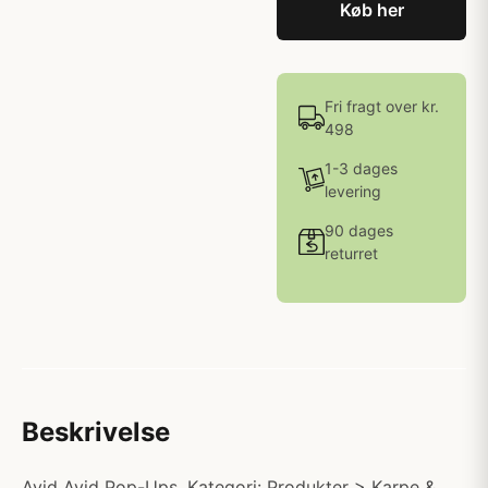
Køb her
Fri fragt over kr.
498
1-3 dages
levering
90 dages
returret
Beskrivelse
Avid Avid Pop-Ups. Kategori: Produkter > Karpe &