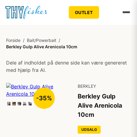
OUTLET
Forside
/
Bait/Powerbait
/
Berkley Gulp Alive Arenicola 10cm
Dele af indholdet på denne side kan være genereret
med hjælp fra AI.
BERKLEY
Berkley Gulp
-35%
Alive Arenicola
10cm
UDSALG