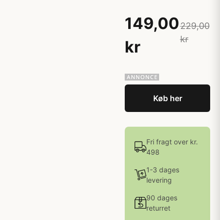
149,00
229,00
kr
kr
Køb her
Fri fragt over kr.
498
1-3 dages
levering
90 dages
returret