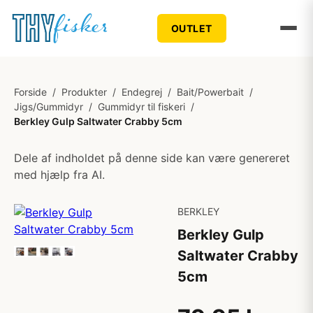
OUTLET
Forside
/
Produkter
/
Endegrej
/
Bait/Powerbait
/
Jigs/Gummidyr
/
Gummidyr til fiskeri
/
Berkley Gulp Saltwater Crabby 5cm
Dele af indholdet på denne side kan være genereret
med hjælp fra AI.
BERKLEY
Berkley Gulp
Saltwater Crabby
5cm