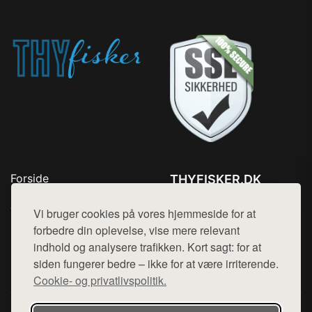
Forside
THYFISKER.DK
Produkter
Tlf. 78768672
Top Rabatter
Vi bruger cookies på vores hjemmeside for at
Mail:
hej@want.dk
Kontakt
forbedre din oplevelse, vise mere relevant
indhold og analysere trafikken. Kort sagt: for at
Cookie- og privatlivspolitik
siden fungerer bedre – ikke for at være irriterende.
Cookie- og privatlivspolitik.