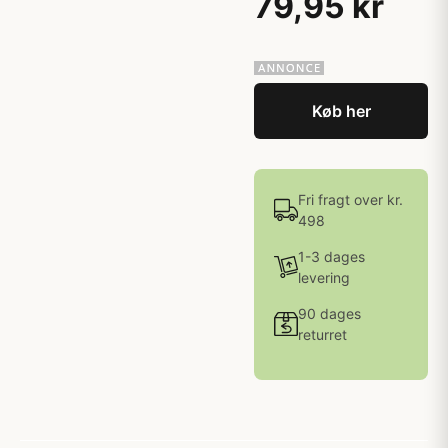
79,95 kr
Køb her
Fri fragt over kr.
498
1-3 dages
levering
90 dages
returret